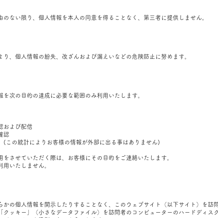
由のない限り、個人情報を本人の同意を得ることなく、第三者に提供しません。
より、個人情報の紛失、改ざんおよび漏えいなどの危険防止に努めます。
報を次の目的の達成に必要な範囲のみ利用いたします。
認および配信
確認
 (この統計によりお客様の情報が外部に出る事はありません)
用をさせていただく際は、お客様にその目的をご連絡いたします。
利用いたしません。
らかの個人情報を開示したりすることなく、このウェブサイト（以下サイト）を訪
「クッキー」（小さなデータファイル）を訪問者のコンピューターのハードディス