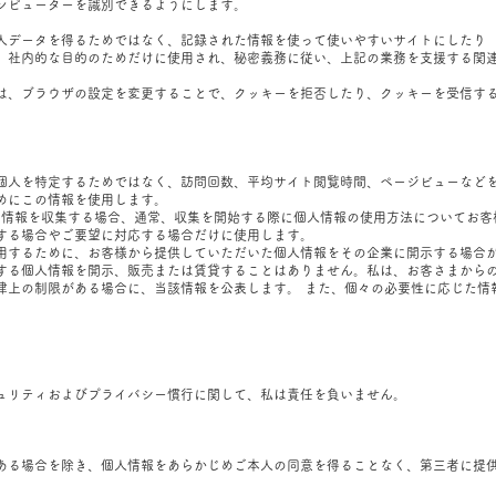
ンピューターを識別できるようにします。
人データを得るためではなく、記録された情報を使って使いやすいサイトにしたり
、社内的な目的のためだけに使用され、秘密義務に従い、上記の業務を支援する関
は、ブラウザの設定を変更することで、クッキーを拒否したり、クッキーを受信す
個人を特定するためではなく、訪問回数、平均サイト閲覧時間、ページビューなど
めにこの情報を使用します。
の情報を収集する場合、通常、収集を開始する際に個人情報の使用方法についてお客
する場合やご要望に対応する場合だけに使用します。
用するために、お客様から提供していただいた個人情報をその企業に開示する場合
する個人情報を開示、販売または賃貸することはありません。私は、お客さまから
律上の制限がある場合に、当該情報を公表します。 また、個々の必要性に応じた情
ュリティおよびプライバシー慣行に関して、私は責任を負いません。
ある場合を除き、個人情報をあらかじめご本人の同意を得ることなく、第三者に提