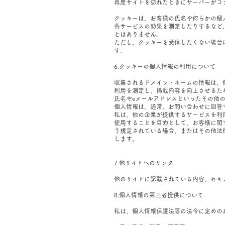
再度サイトを訪れたときにサーバーがコ
クッキーは、お客様の氏名や何らかの個
各サービスの効果を測定したりするなど
とはありません。
ただし、クッキーを受信したくない場合
す。
6.クッキーの個人情報の利用について
収集されるドメイン・ネームの情報は、
利用を測定し、掲載内容を向上させるた
氏名やeメールアドレスといったその他
個人情報は、通常、お問い合わせに回答
私は、他の企業が提供するサービスを利
使用することを目的として、お客様に関
う規定されている場合、またはその他法
します。
7.他サイトへのリンク
他のサイトに記載されている内容、セキ
8.個人情報の第三者提供について
私は、個人情報保護法等の法令に定めの